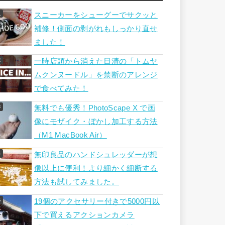
スニーカーをシューグーでサクッと
補修！側面の剥がれもしっかり直せ
ました！
一時店頭から消えた日清の「トムヤ
ムクンヌードル」を禁断のアレンジ
で食べてみた！
無料でも優秀！PhotoScape X で画
像にモザイク・ぼかし加工する方法
（M1 MacBook Air）
無印良品のハンドシュレッダーが想
像以上に便利！より細かく細断する
方法も試してみました。
19個のアクセサリー付きで5000円以
下で買えるアクションカメラ