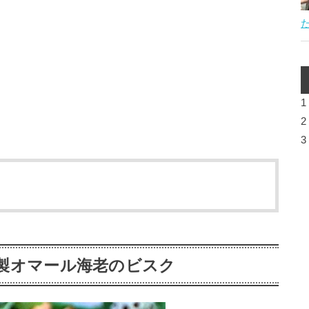
1
2
3
製オマール海老のビスク