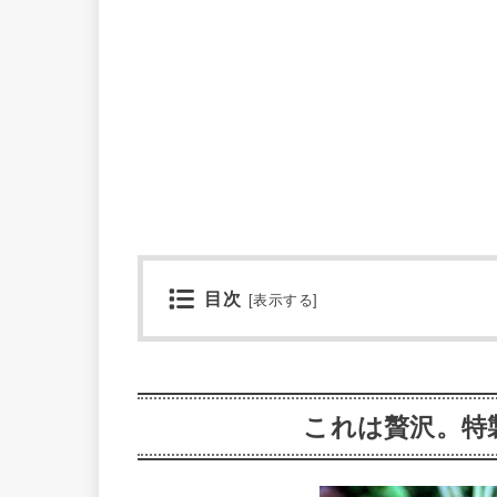
目次
[
表示する
]
これは贅沢。特