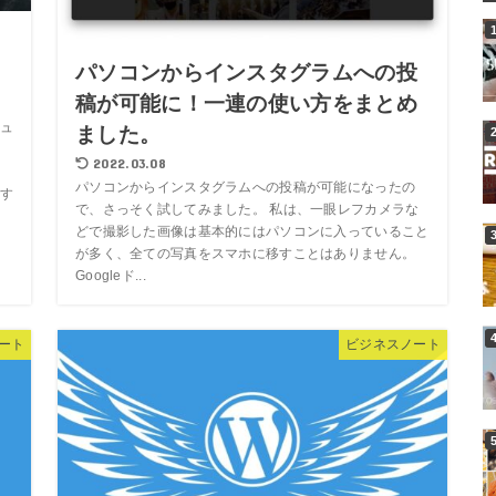
！
パソコンからインスタグラムへの投
！
稿が可能に！一連の使い方をまとめ
ュ
ました。
販
2022.03.08
用
パソコンからインスタグラムへの投稿が可能になったの
す
で、さっそく試してみました。 私は、一眼レフカメラな
どで撮影した画像は基本的にはパソコンに入っていること
が多く、全ての写真をスマホに移すことはありません。
Googleド...
ート
ビジネスノート