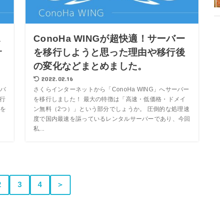
a
ConoHa WINGが超快適！サーバー
サ
を移行しようと思った理由や移行後
の変化などまとめました。
2022.02.16
バ
さくらインターネットから「ConoHa WING」へサーバー
移行
を移行しました！ 最大の特徴は「高速・低価格・ドメイ
を
ン無料（2つ）」という部分でしょうか。 圧倒的な処理速
度で国内最速を謳っているレンタルサーバーであり、今回
私...
2
3
4
＞