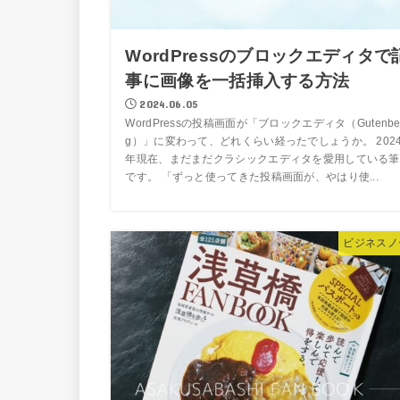
WordPressのブロックエディタで
事に画像を一括挿入する方法
2024.06.05
WordPressの投稿画面が「ブロックエディタ（Gutenbe
g）」に変わって、どれくらい経ったでしょうか。 202
年現在、まだまだクラシックエディタを愛用している筆
です。 「ずっと使ってきた投稿画面が、やはり使...
ビジネスノ