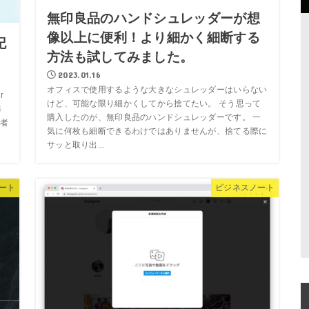
無印良品のハンドシュレッダーが想
像以上に便利！より細かく細断する
記
方法も試してみました。
2023.01.16
オフィスで使用するような大きなシュレッダーはいらない
r
けど、可能な限り細かくしてから捨てたい。 そう思って
4
購入したのが、無印良品のハンドシュレッダーです。 一
者
気に何枚も細断できるわけではありませんが、捨てる際に
サッと取り出...
ート
ビジネスノート