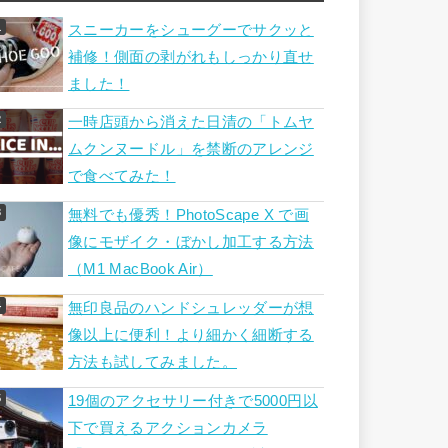
スニーカーをシューグーでサクッと
補修！側面の剥がれもしっかり直せ
ました！
一時店頭から消えた日清の「トムヤ
ムクンヌードル」を禁断のアレンジ
で食べてみた！
無料でも優秀！PhotoScape X で画
像にモザイク・ぼかし加工する方法
（M1 MacBook Air）
無印良品のハンドシュレッダーが想
像以上に便利！より細かく細断する
方法も試してみました。
19個のアクセサリー付きで5000円以
下で買えるアクションカメラ