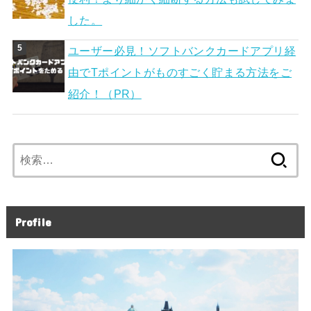
した。
ユーザー必見！ソフトバンクカードアプリ経
由でTポイントがものすごく貯まる方法をご
紹介！（PR）
検
索:
Profile