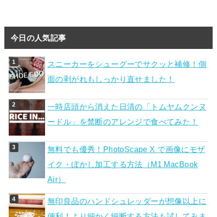
今日の人気記事
スニーカーをシューグーでサクッと補修！側
面の剥がれもしっかり直せました！
一時店頭から消えた日清の「トムヤムクンヌ
ードル」を禁断のアレンジで食べてみた！
無料でも優秀！PhotoScape X で画像にモザ
イク・ぼかし加工する方法（M1 MacBook
Air）
無印良品のハンドシュレッダーが想像以上に
便利！より細かく細断する方法も試してみま