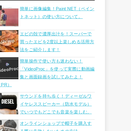
簡単に画像編集！Paint NET（ペイン
トネット）の使い方について。
エビの殻で濃厚出汁を！スーパーで
買ったエビを2度以上楽しめる活用方
法をご紹介します！
簡単操作で使い方も迷わない！
「VideoProc」を使って実際に動画編
集と画面録画を試してみたよ！
（PR）
サウンドを持ち歩く！ディーゼルワ
イヤレススピーカー（防水モデル）
でいつでもどこでも音楽を楽しむ。
オンラインショップで帽子を購入す