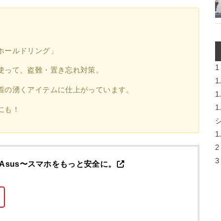
ホールドリング」
1
使って、盗難・置き忘れ対策。
1
着の湧くアイテムに仕上がっています。
1
1
にも！
1
2
3
rAsus〜スマホをもっと安全に。