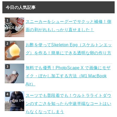
今日の人気記事
スニーカーをシューグーでサクッと補修！側
面の剥がれもしっかり直せました！
お酢を使ってSkeleton Egg（スケルトンエッ
グ）を作る！簡単にできる透明な卵の作り方
無料でも優秀！PhotoScape X で画像にモザ
イク・ぼかし加工する方法（M1 MacBook
Air）
スーツでも普段着でも！ウルトラライトダウ
ンのすごさを知ったら中途半端なコートはい
らなくなってしまう