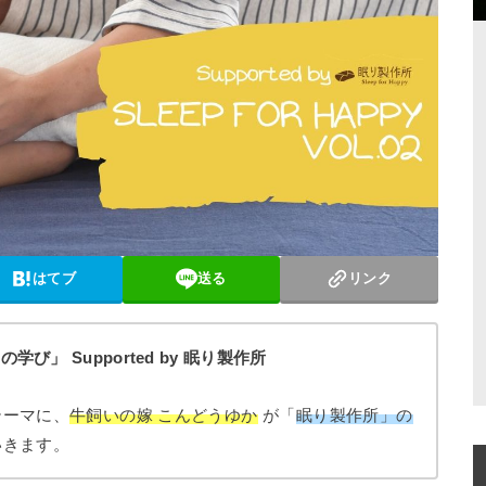
はてブ
送る
リンク
”の学び」 Supported by 眠り製作所
テーマに、
牛飼いの嫁 こんどうゆか
が「
眠り製作所」の
いきます。