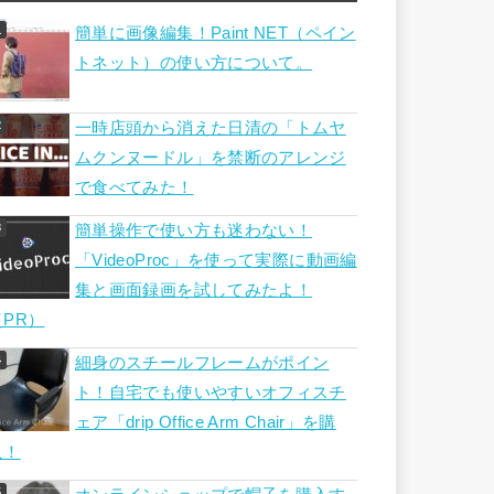
簡単に画像編集！Paint NET（ペイン
トネット）の使い方について。
一時店頭から消えた日清の「トムヤ
ムクンヌードル」を禁断のアレンジ
で食べてみた！
簡単操作で使い方も迷わない！
「VideoProc」を使って実際に動画編
集と画面録画を試してみたよ！
（PR）
細身のスチールフレームがポイン
ト！自宅でも使いやすいオフィスチ
ェア「drip Office Arm Chair」を購
入！