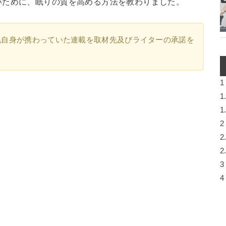
いために、眠りの質を高める方法を教わりました。
私自身が携わっていた連載を取材先及びライターの承諾を
1
1
1
2
2
2
3
4