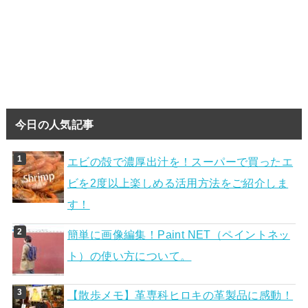
今日の人気記事
エビの殻で濃厚出汁を！スーパーで買ったエ
ビを2度以上楽しめる活用方法をご紹介しま
す！
簡単に画像編集！Paint NET（ペイントネッ
ト）の使い方について。
【散歩メモ】革専科ヒロキの革製品に感動！