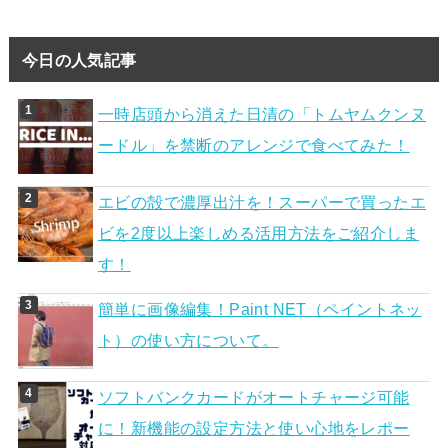
今日の人気記事
一時店頭から消えた日清の「トムヤムクンヌ
ードル」を禁断のアレンジで食べてみた！
エビの殻で濃厚出汁を！スーパーで買ったエ
ビを2度以上楽しめる活用方法をご紹介しま
す！
簡単に画像編集！Paint NET（ペイントネッ
ト）の使い方について。
ソフトバンクカードがオートチャージ可能
に！新機能の設定方法と使い心地をレポー