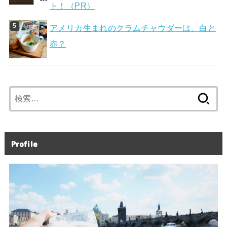
ト！（PR）
アメリカ生まれのクラムチャウダーは、白と
赤？
検
索:
Profile