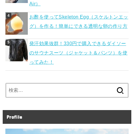
Air）
お酢を使ってSkeleton Egg（スケルトンエッ
グ）を作る！簡単にできる透明な卵の作り方
発汗効果抜群！330円で購入できるダイソー
のサウナスーツ（ジャケット＆パンツ）を使
ってみた！
検
索:
Profile