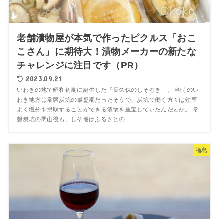
老舗漬物屋が本気で作ったピクルス「おこ
こさん」に期待大！漬物メーカーの新たな
チャレンジに注目です（PR）
2023.09.21
いわきの地で昭和初期に誕生した「長久保のしそ巻き」。 当時のい
わき地方は常磐炭坑の最盛期だったそうで、炭坑で働く方々は効率
よく塩分を摂取することができる漬物を重宝していたんだとか。 常
磐炭坑の閉山後も、しそ巻はふるさとの...
福島