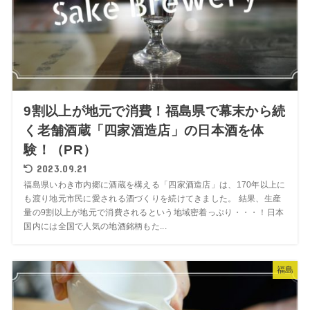
9割以上が地元で消費！福島県で幕末から続
く老舗酒蔵「四家酒造店」の日本酒を体
験！（PR）
2023.09.21
福島県いわき市内郷に酒蔵を構える「四家酒造店」は、170年以上に
も渡り地元市民に愛される酒づくりを続けてきました。 結果、生産
量の9割以上が地元で消費されるという地域密着っぷり・・・！日本
国内には全国で人気の地酒銘柄もた...
福島