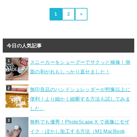
1
2
＞
今日の人気記事
スニーカーをシューグーでサクッと補修！側
面の剥がれもしっかり直せました！
無印良品のハンドシュレッダーが想像以上に
便利！より細かく細断する方法も試してみま
した。
無料でも優秀！PhotoScape X で画像にモザ
イク・ぼかし加工する方法（M1 MacBook