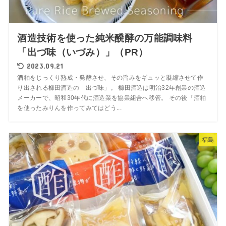
酒造技術を使った純米醗酵の万能調味料
「出づ味（いづみ）」（PR）
2023.09.21
酒粕をじっくり熟成・発酵させ、その旨みをギュッと凝縮させて作
り出される櫛田酒造の「出づ味」。 櫛田酒造は明治32年創業の酒造
メーカーで、昭和30年代に酒造業を協業組合へ移管。 その後「酒粕
を使ったみりんを作ってみてはどう...
福島