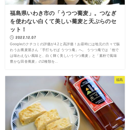
福島県いわき市の「うつつ蕎麦」。つなぎ
を使わない白くて美しい蕎麦と天ぷらのセ
ット！
2022.12.07
Googleのクチコミの評価が4.2と高評価！お昼時には地元の方々で賑
わうお蕎麦屋さん「手打ちそば うつつ庵」へ。 うつつ庵では「他で
は味わえない風味と、白く輝く美しいうつつ蕎麦」と「素朴で風味
豊かな田舎蕎麦」の2種類を...
福島