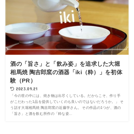
酒の「旨さ」と「飲み姿」を追求した大堀
相馬焼 陶吉郎窯の酒器「iki（粋）」を初体
験（PR）
2023.09.21
「今の世の中には、焼き物は出尽くしている。だからこそ、作り手
がこだわった1品を提供していくのも良いのではないだろうか。」 そ
う話す大堀相馬焼 陶吉郎窯の近藤学さん。 その作品の1つが、酒の
「旨さ」と酒を飲む所作の「粋な姿...