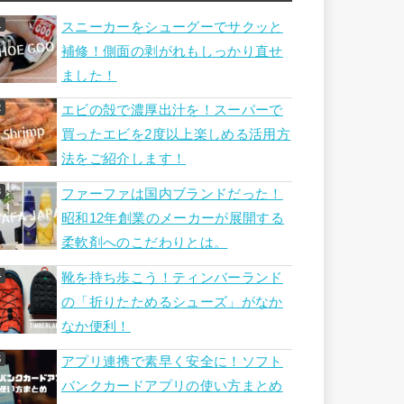
スニーカーをシューグーでサクッと
補修！側面の剥がれもしっかり直せ
ました！
エビの殻で濃厚出汁を！スーパーで
買ったエビを2度以上楽しめる活用方
法をご紹介します！
ファーファは国内ブランドだった！
昭和12年創業のメーカーが展開する
柔軟剤へのこだわりとは。
靴を持ち歩こう！ティンバーランド
の「折りたためるシューズ」がなか
なか便利！
アプリ連携で素早く安全に！ソフト
バンクカードアプリの使い方まとめ