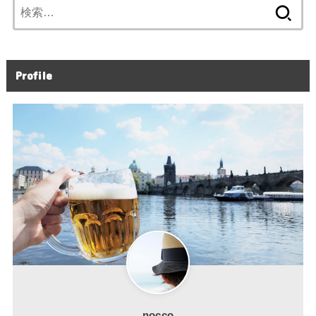
検
索:
Profile
nocco