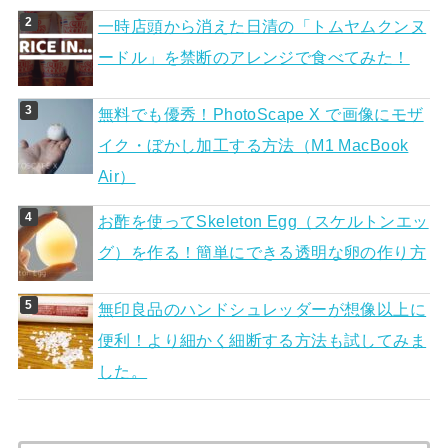
一時店頭から消えた日清の「トムヤムクンヌ
ードル」を禁断のアレンジで食べてみた！
無料でも優秀！PhotoScape X で画像にモザ
イク・ぼかし加工する方法（M1 MacBook
Air）
お酢を使ってSkeleton Egg（スケルトンエッ
グ）を作る！簡単にできる透明な卵の作り方
無印良品のハンドシュレッダーが想像以上に
便利！より細かく細断する方法も試してみま
した。