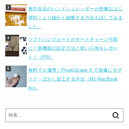
無印良品のハンドシュレッダーが想像以上に
便利！より細かく細断する方法も試してみま
した。
ソフトバンクカードがオートチャージ可能
に！新機能の設定方法と使い心地をレポー
ト！（PR）
無料でも優秀！PhotoScape X で画像にモザ
イク・ぼかし加工する方法（M1 MacBook
Air）
検
索: