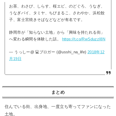
お茶、わさび、しらす、桜エビ、のどぐろ、うなぎ、
うなぎパイ、タミヤ、ちびまるこ、さわやか、浜松餃
子、富士宮焼きそばなどなどが有名です。
静岡市が「知らない土地」から「興味を持たれる街」
へ変わる瞬間を体験した話。
https://t.co/RwSduzzI8N
— うっしー@ 💻ブロガー (@usshi_na_life)
2018年12
月19日
まとめ
住んでいる街、出身地、一度立ち寄ってファンになった
土地。