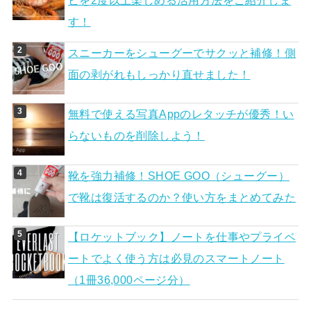
ビを2度以上楽しめる活用方法をご紹介しま
す！
スニーカーをシューグーでサクッと補修！側
面の剥がれもしっかり直せました！
無料で使える写真Appのレタッチが優秀！い
らないものを削除しよう！
靴を強力補修！SHOE GOO（シューグー）
で靴は復活するのか？使い方をまとめてみた
【ロケットブック】ノートを仕事やプライベ
ートでよく使う方は必見のスマートノート
（1冊36,000ページ分）