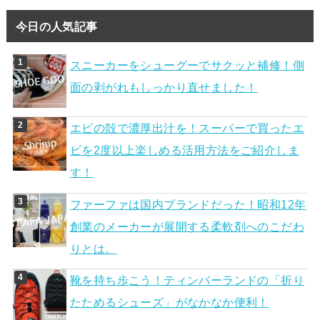
今日の人気記事
スニーカーをシューグーでサクッと補修！側
面の剥がれもしっかり直せました！
エビの殻で濃厚出汁を！スーパーで買ったエ
ビを2度以上楽しめる活用方法をご紹介しま
す！
ファーファは国内ブランドだった！昭和12年
創業のメーカーが展開する柔軟剤へのこだわ
りとは。
靴を持ち歩こう！ティンバーランドの「折り
たためるシューズ」がなかなか便利！