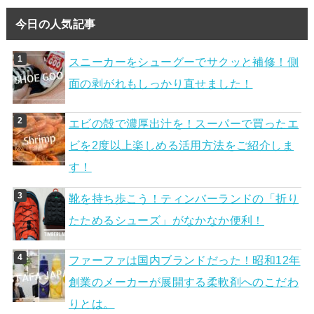
今日の人気記事
スニーカーをシューグーでサクッと補修！側
面の剥がれもしっかり直せました！
エビの殻で濃厚出汁を！スーパーで買ったエ
ビを2度以上楽しめる活用方法をご紹介しま
す！
靴を持ち歩こう！ティンバーランドの「折り
たためるシューズ」がなかなか便利！
ファーファは国内ブランドだった！昭和12年
創業のメーカーが展開する柔軟剤へのこだわ
りとは。