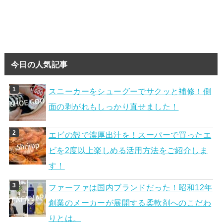
今日の人気記事
スニーカーをシューグーでサクッと補修！側
面の剥がれもしっかり直せました！
エビの殻で濃厚出汁を！スーパーで買ったエ
ビを2度以上楽しめる活用方法をご紹介しま
す！
ファーファは国内ブランドだった！昭和12年
創業のメーカーが展開する柔軟剤へのこだわ
りとは。