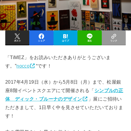
ポスト
シェア
はてブ
送る
リンク
「TiMEZ」をお読みいただきありがとうございま
す。”
nocco
“です！
2017年4月19日（水）から5月8日（月）まで、松屋銀
座8階イベントスクエアにて開催される「
シンプルの正
体 ディック・ブルーナのデザイン
」展にご招待い
ただきまして、1日早く中を見させていただいておりま
す！