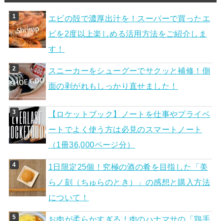
エビの殻で濃厚出汁を！スーパーで買ったエ
ビを2度以上楽しめる活用方法をご紹介しま
す！
スニーカーをシューグーでサクッと補修！側
面の剥がれもしっかり直せました！
【ロケットブック】ノートを仕事やプライベ
ートでよく使う方は必見のスマートノート
（1冊36,000ページ分）
1日限定25個！究極の酒の肴を目指した「美
らノ刻（ちゅらのとき）」の感想と購入方法
について！
お肉が柔らかすぎる！肉のハナマサの「鶏手