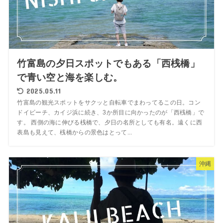
竹富島の夕日スポットでもある「西桟橋」
で青い空と海を楽しむ。
2025.05.11
竹富島の観光スポットをサクッと自転車でまわってるこの日。コン
ドイビーチ、カイジ浜に続き、3か所目に向かったのが「西桟橋」で
す。 西側の海に伸びる桟橋で、夕日の名所としても有名。遠くに西
表島も見えて、桟橋からの景色はとって...
沖縄