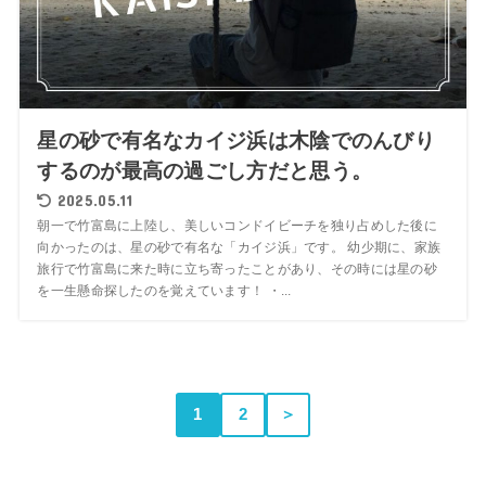
星の砂で有名なカイジ浜は木陰でのんびり
するのが最高の過ごし方だと思う。
2025.05.11
朝一で竹富島に上陸し、美しいコンドイビーチを独り占めした後に
向かったのは、星の砂で有名な「カイジ浜」です。 幼少期に、家族
旅行で竹富島に来た時に立ち寄ったことがあり、その時には星の砂
を一生懸命探したのを覚えています！ ・...
1
2
＞