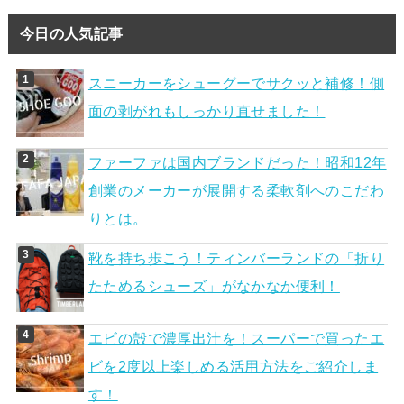
今日の人気記事
スニーカーをシューグーでサクッと補修！側
面の剥がれもしっかり直せました！
ファーファは国内ブランドだった！昭和12年
創業のメーカーが展開する柔軟剤へのこだわ
りとは。
靴を持ち歩こう！ティンバーランドの「折り
たためるシューズ」がなかなか便利！
エビの殻で濃厚出汁を！スーパーで買ったエ
ビを2度以上楽しめる活用方法をご紹介しま
す！