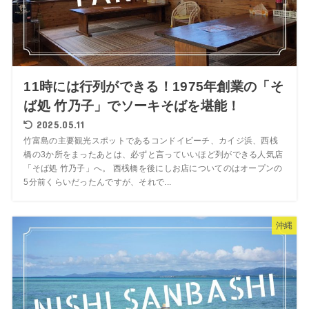
11時には行列ができる！1975年創業の「そ
ば処 竹乃子」でソーキそばを堪能！
2025.05.11
竹富島の主要観光スポットであるコンドイビーチ、カイジ浜、西桟
橋の3か所をまったあとは、必ずと言っていいほど列ができる人気店
「そば処 竹乃子」へ。 西桟橋を後にしお店についてのはオープンの
5分前くらいだったんですが、それで...
沖縄