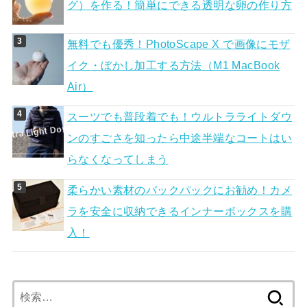
グ）を作る！簡単にできる透明な卵の作り方
無料でも優秀！PhotoScape X で画像にモザ
イク・ぼかし加工する方法（M1 MacBook
Air）
スーツでも普段着でも！ウルトラライトダウ
ンのすごさを知ったら中途半端なコートはい
らなくなってしまう
柔らかい素材のバックパックにお勧め！カメ
ラを安全に収納できるインナーボックスを購
入！
検