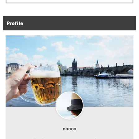
索:
Profile
nocco