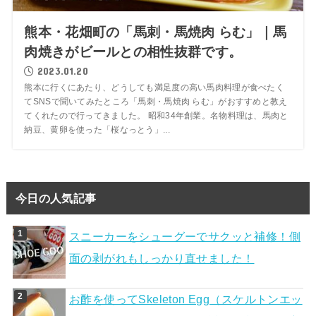
熊本・花畑町の「馬刺・馬焼肉 らむ」｜馬
肉焼きがビールとの相性抜群です。
2023.01.20
熊本に行くにあたり、どうしても満足度の高い馬肉料理が食べたく
てSNSで聞いてみたところ「馬刺・馬焼肉 らむ」がおすすめと教え
てくれたので行ってきました。 昭和34年創業。名物料理は、馬肉と
納豆、黄卵を使った「桜なっとう」...
今日の人気記事
スニーカーをシューグーでサクッと補修！側
面の剥がれもしっかり直せました！
お酢を使ってSkeleton Egg（スケルトンエッ