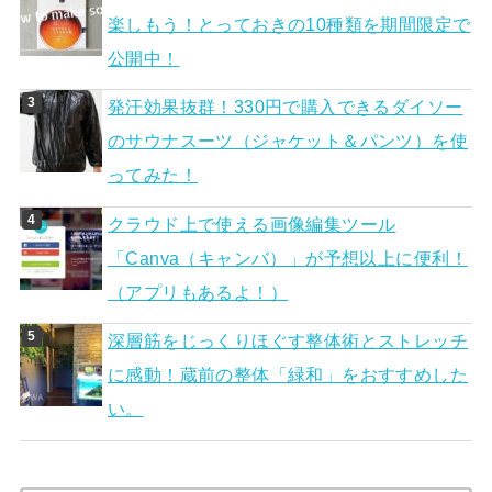
楽しもう！とっておきの10種類を期間限定で
公開中！
発汗効果抜群！330円で購入できるダイソー
のサウナスーツ（ジャケット＆パンツ）を使
ってみた！
クラウド上で使える画像編集ツール
「Canva（キャンバ）」が予想以上に便利！
（アプリもあるよ！）
深層筋をじっくりほぐす整体術とストレッチ
に感動！蔵前の整体「緑和」をおすすめした
い。