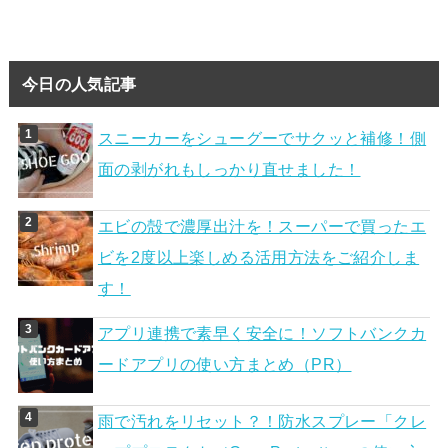
今日の人気記事
スニーカーをシューグーでサクッと補修！側
面の剥がれもしっかり直せました！
エビの殻で濃厚出汁を！スーパーで買ったエ
ビを2度以上楽しめる活用方法をご紹介しま
す！
アプリ連携で素早く安全に！ソフトバンクカ
ードアプリの使い方まとめ（PR）
雨で汚れをリセット？！防水スプレー「クレ