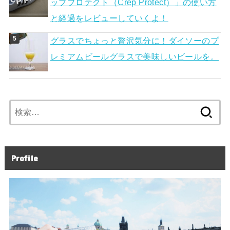
ッププロテクト（Crep Protect）」の使い方
と経過をレビューしていくよ！
グラスでちょっと贅沢気分に！ダイソーのプ
レミアムビールグラスで美味しいビールを。
検
索:
Profile