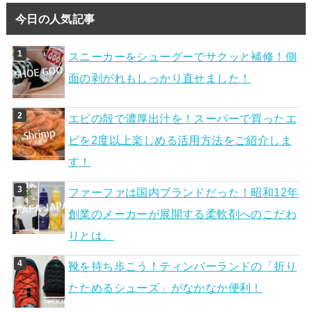
今日の人気記事
スニーカーをシューグーでサクッと補修！側
面の剥がれもしっかり直せました！
エビの殻で濃厚出汁を！スーパーで買ったエ
ビを2度以上楽しめる活用方法をご紹介しま
す！
ファーファは国内ブランドだった！昭和12年
創業のメーカーが展開する柔軟剤へのこだわ
りとは。
靴を持ち歩こう！ティンバーランドの「折り
たためるシューズ」がなかなか便利！