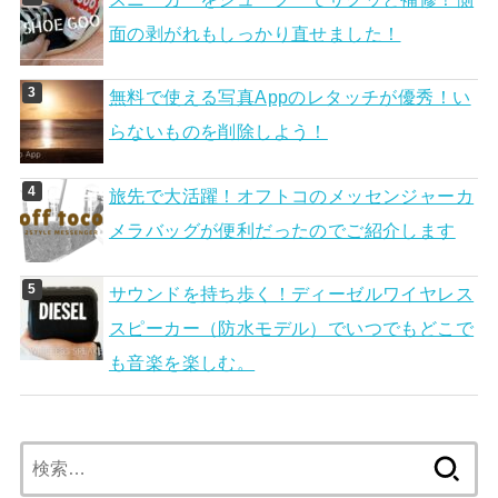
面の剥がれもしっかり直せました！
無料で使える写真Appのレタッチが優秀！い
らないものを削除しよう！
旅先で大活躍！オフトコのメッセンジャーカ
メラバッグが便利だったのでご紹介します
サウンドを持ち歩く！ディーゼルワイヤレス
スピーカー（防水モデル）でいつでもどこで
も音楽を楽しむ。
検
索: